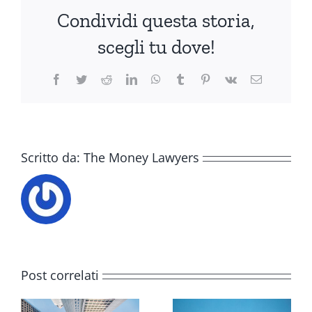
Condividi questa storia,
scegli tu dove!
Facebook
Twitter
Reddit
LinkedIn
WhatsApp
Tumblr
Pinterest
Vk
Email
Scritto da:
The Money Lawyers
Post correlati
a
Srl inglese: